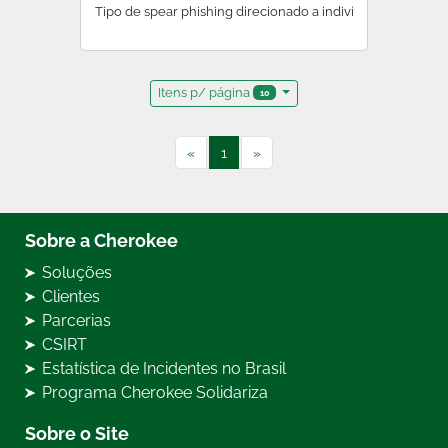
Tipo de spear phishing direcionado a indivíduos de alto pe
Itens p/ página
10
«
1
»
Sobre a Cherokee
Soluções
Clientes
Parcerias
CSIRT
Estatística de Incidentes no Brasil
Programa Cherokee Solidariza
Sobre o Site