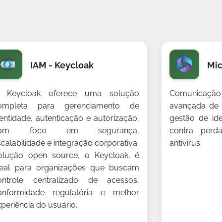
IAM - Keycloak
Mic
 Keycloak oferece uma solução
Comunicação
ompleta para gerenciamento de
avançada de
dentidade, autenticação e autorização,
gestão de id
om foco em segurança,
contra perd
scalabilidade e integração corporativa.
antivirus.
olução open source, o Keycloak, é
deal para organizações que buscam
ontrole centralizado de acessos,
onformidade regulatória e melhor
xperiência do usuário.