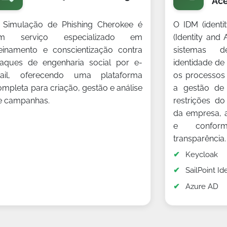
Ac
 Simulação de Phishing Cherokee é
O IDM (ident
m serviço especializado em
(Identity an
reinamento e conscientização contra
sistemas d
taques de engenharia social por e-
identidade de
ail, oferecendo uma plataforma
os processos 
ompleta para criação, gestão e análise
a gestão de 
e campanhas.
restrições d
da empresa, 
e confor
transparência.
Keycloak
SailPoint Id
Azure AD