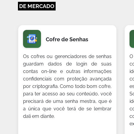
DE MERCADO
Cofre de Senhas
Os cofres ou gerenciadores de senhas
O
guardam dados de login de suas
c
contas on-line e outras informações
i
confidenciais com proteção avançada
c
por criptografia. Como todo bom cofre,
e
para ter acesso ao seu conteúdo, você
S
precisará de uma senha mestra, que é
i
a única que você terá de se lembrar
c
dali em diante.
c
e