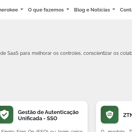
herokee
O que fazemos
Blog e Notícias
Cont
de SaaS para melhorar os controles, conscientizar os cola
Gestão de Autenticação
ZT
Unificada - SSO
 Single Sign-On (SSO) ou login único
O modelo Ze