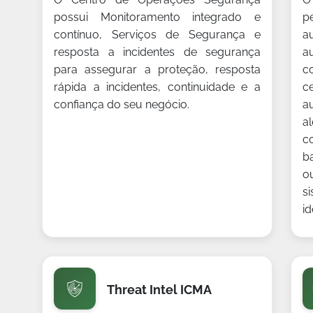
possui Monitoramento integrado e
p
contínuo, Serviços de Segurança e
a
resposta a incidentes de segurança
a
para assegurar a proteção, resposta
c
rápida a incidentes, continuidade e a
c
confiança do seu negócio.
a
a
c
b
o
s
id
Threat Intel ICMA