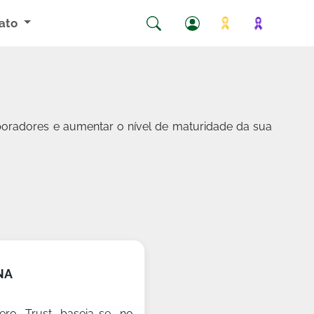
ato
boradores e aumentar o nível de maturidade da sua
NA
ro Trust baseia-se no