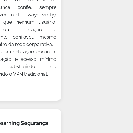
Nunca confie, sempre
ver trust, always verify).
ca que nenhum usuário,
vo ou aplicação é
ente confiável, mesmo
tro da rede corporativa.
a autenticação contínua,
tação e acesso mínimo
o, substituindo ou
o o VPN tradicional.
earning Segurança