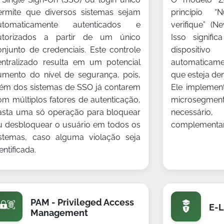
ermite que diversos sistemas sejam
princípio “
utomaticamente autenticados e
verifique” (Ne
utorizados a partir de um único
Isso signifi
onjunto de credenciais. Este controle
dispositi
entralizado resulta em um potencial
automaticam
umento do nível de segurança, pois,
que esteja den
lém dos sistemas de SSO já contarem
Ele implement
om múltiplos fatores de autenticação,
microsegmen
asta uma só operação para bloquear
necessári
u desbloquear o usuário em todos os
complementand
istemas, caso alguma violação seja
entificada.
PAM - Privileged Access
E-L
Management