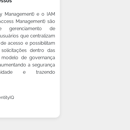
essos
ity Management) e o IAM
d Access Management) são
e gerenciamento de
 usuários que centralizam
de acesso e possibilitam
solicitações dentro das
o modelo de governança
aumentando a segurança
midade e trazendo
entityIQ