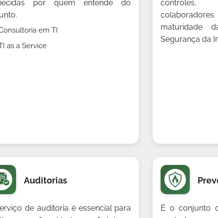
rnecidas por quem entende do
controles,
unto.
colaboradores
maturidade 
Consultoria em TI
Segurança da I
TI as a Service
Auditorias
Prev
erviço de auditoria é essencial para
É o conjunto 