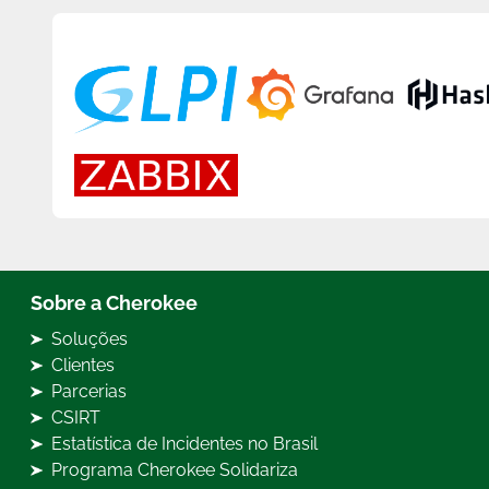
Sobre a Cherokee
Soluções
Clientes
Parcerias
CSIRT
Estatística de Incidentes no Brasil
Programa Cherokee Solidariza