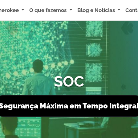
herokee
O que fazemos
Blog e Notícias
Cont
CYBERSECU
Portal de Serviços de 