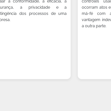
liar a conformidade, a eficácia, a
controles us
gurança, a privacidade e a
ocorram atos en
ntingência dos processos de uma
má-fé com a
resa.
vantagem indev
a outra parte.