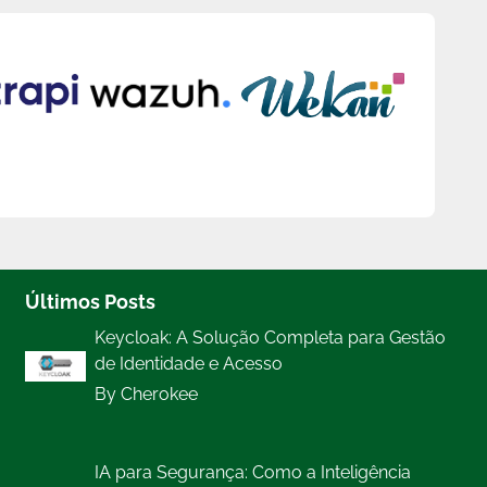
Últimos Posts
Keycloak: A Solução Completa para Gestão
de Identidade e Acesso
By Cherokee
IA para Segurança: Como a Inteligência