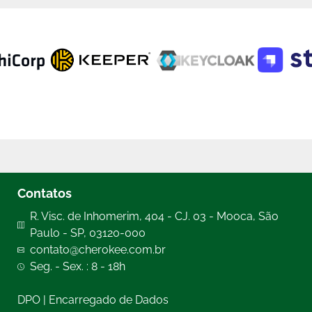
Contatos
R. Visc. de Inhomerim, 404 - CJ. 03 - Mooca, São
Paulo - SP, 03120-000
contato@cherokee.com.br
Seg. - Sex. : 8 - 18h
DPO | Encarregado de Dados