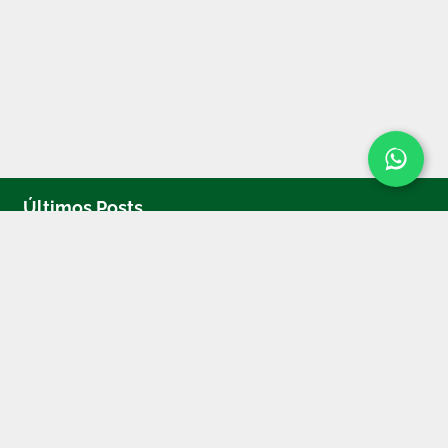
Últimos Posts
Keycloak: A Solução Completa para Gestão
de Identidade e Acesso
By Cherokee
IA para Segurança: Como a Inteligência
Artificial está transformando a proteção das
empresas
By Cherokee