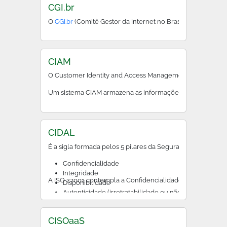
CGI.br
O
CGI.br
(Comitê Gestor da Internet no Brasil) define diret
CIAM
O Customer Identity and Access Management (CIAM), em port
Um sistema CIAM armazena as informações de identificação 
CIDAL
É a sigla formada pelos 5 pilares da Segurança da Informa
Confidencialidade
Integridade
A ISO 27001 contempla a Confidencialidade, a Integridad
Disponibilidade
Autenticidade (irretratabilidade ou não repudio)
Legalidade
CISOaaS