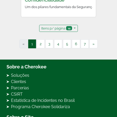
Um dos pilares fundamentais da Segurança da Informação,
Itens p/ página
25
«
1
2
3
4
5
6
7
»
Sobre a Cherokee
Soluções
Clientes
Parcerias
CSIRT
Estatística de Incidentes no Brasil
Programa Cherokee Solidariza