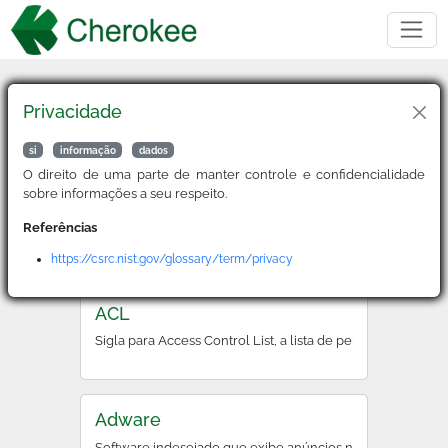
Privacidade
Buscar
si
informação
dados
O direito de uma parte de manter controle e confidencialidade
sobre informações a seu respeito.
2FA
Referências
Sigla para Two-Factor Authentication, é um método de ver
https://csrc.nist.gov/glossary/term/privacy
ACL
Sigla para Access Control List, a lista de permissões que
Adware
Software indesejado que exibe anúncios no dispositivo d