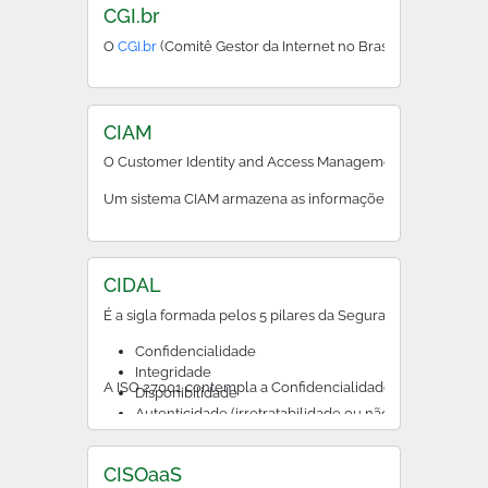
CGI.br
O
CGI.br
(Comitê Gestor da Internet no Brasil) define diret
CIAM
O Customer Identity and Access Management (CIAM), em port
Um sistema CIAM armazena as informações de identificação 
CIDAL
É a sigla formada pelos 5 pilares da Segurança da Informa
Confidencialidade
Integridade
A ISO 27001 contempla a Confidencialidade, a Integridad
Disponibilidade
Autenticidade (irretratabilidade ou não repudio)
Legalidade
CISOaaS