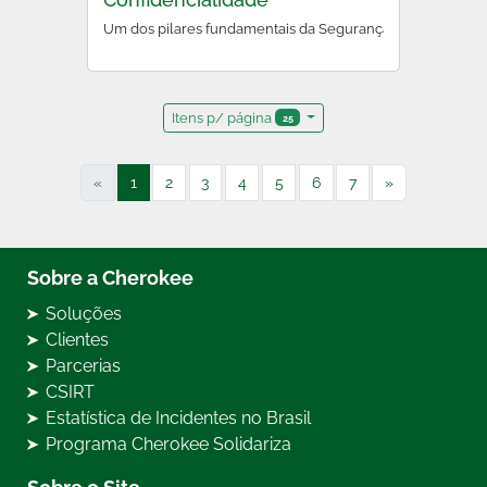
Um dos pilares fundamentais da Segurança da Informação,
Itens p/ página
25
«
1
2
3
4
5
6
7
»
Sobre a Cherokee
Soluções
Clientes
Parcerias
CSIRT
Estatística de Incidentes no Brasil
Programa Cherokee Solidariza