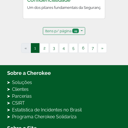
Um dos pilares fundamentais da Segurança da Informação,
Itens p/ página
25
«
1
2
3
4
5
6
7
»
Sobre a Cherokee
Soluções
Clientes
Parcerias
CSIRT
Estatística de Incidentes no Brasil
Programa Cherokee Solidariza