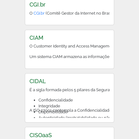
CGI.br
O
CGI.br
(Comitê Gestor da Internet no Brasil) define diret
CIAM
O Customer Identity and Access Management (CIAM), em port
Um sistema CIAM armazena as informações de identificação 
CIDAL
É a sigla formada pelos 5 pilares da Segurança da Informa
Confidencialidade
Integridade
A ISO 27001 contempla a Confidencialidade, a Integridad
Disponibilidade
Autenticidade (irretratabilidade ou não repudio)
Legalidade
CISOaaS