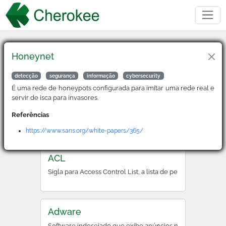
Honeynet
Buscar
detecção
segurança
informação
cybersecurity
É uma rede de honeypots configurada para imitar uma rede real e
servir de isca para invasores.
2FA
Referências
Sigla para Two-Factor Authentication, é um método de ver
https://www.sans.org/white-papers/365/
ACL
Sigla para Access Control List, a lista de permissões que
Adware
Software indesejado que exibe anúncios no dispositivo d