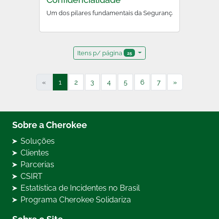
Um dos pilares fundamentais da Segurança da Informação,
Itens p/ página
25
«
1
2
3
4
5
6
7
»
Sobre a Cherokee
Soluções
Clientes
Parcerias
CSIRT
Estatística de Incidentes no Brasil
Programa Cherokee Solidariza