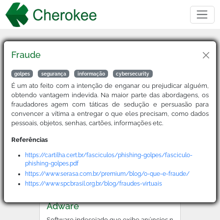
Fraude
Buscar
golpes
segurança
informação
cybersecurity
É um ato feito com a intenção de enganar ou prejudicar alguém,
obtendo vantagem indevida. Na maior parte das abordagens, os
2FA
fraudadores agem com táticas de sedução e persuasão para
convencer a vítima a entregar o que eles precisam, como dados
Sigla para Two-Factor Authentication, é um método de ver
pessoais, objetos, senhas, cartões, informações etc.
Referências
ACL
https://cartilha.cert.br/fasciculos/phishing-golpes/fasciculo-
phishing-golpes.pdf
Sigla para Access Control List, a lista de permissões que
https://www.serasa.com.br/premium/blog/o-que-e-fraude/
https://www.spcbrasil.org.br/blog/fraudes-virtuais
Adware
Software indesejado que exibe anúncios no dispositivo d