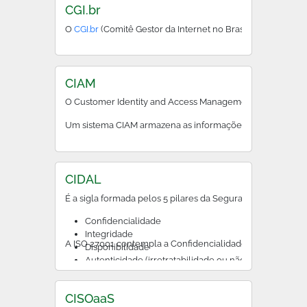
CGI.br
O
CGI.br
(Comitê Gestor da Internet no Brasil) define diret
CIAM
O Customer Identity and Access Management (CIAM), em port
Um sistema CIAM armazena as informações de identificação 
CIDAL
É a sigla formada pelos 5 pilares da Segurança da Informa
Confidencialidade
Integridade
A ISO 27001 contempla a Confidencialidade, a Integridad
Disponibilidade
Autenticidade (irretratabilidade ou não repudio)
Legalidade
CISOaaS