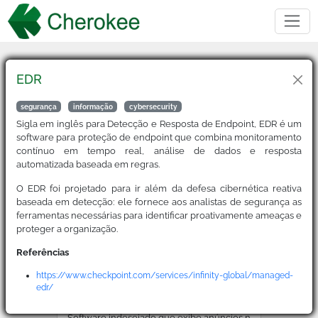
EDR
Buscar
segurança
informação
cybersecurity
Sigla em inglês para Detecção e Resposta de Endpoint, EDR é um
software para proteção de endpoint que combina monitoramento
2FA
contínuo em tempo real, análise de dados e resposta
automatizada baseada em regras.
Sigla para Two-Factor Authentication, é um método de ver
O EDR foi projetado para ir além da defesa cibernética reativa
baseada em detecção: ele fornece aos analistas de segurança as
ferramentas necessárias para identificar proativamente ameaças e
ACL
proteger a organização.
Sigla para Access Control List, a lista de permissões que
Referências
https://www.checkpoint.com/services/infinity-global/managed-
edr/
Adware
Software indesejado que exibe anúncios no dispositivo d