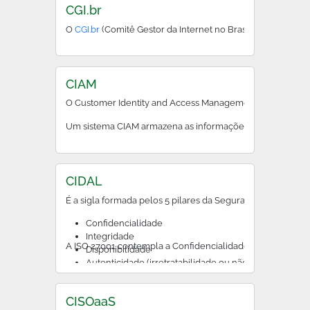
CGI.br
O
CGI.br
(Comitê Gestor da Internet no Brasil) define diret
CIAM
O Customer Identity and Access Management (CIAM), em port
Um sistema CIAM armazena as informações de identificação 
CIDAL
É a sigla formada pelos 5 pilares da Segurança da Informa
Confidencialidade
Integridade
A ISO 27001 contempla a Confidencialidade, a Integridad
Disponibilidade
Autenticidade (irretratabilidade ou não repudio)
Legalidade
CISOaaS