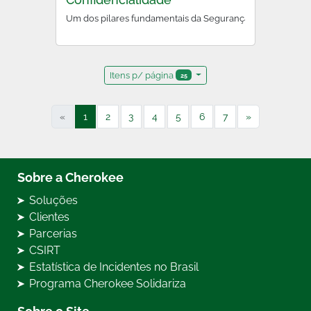
Um dos pilares fundamentais da Segurança da Informação,
Itens p/ página
25
«
1
2
3
4
5
6
7
»
Sobre a Cherokee
Soluções
Clientes
Parcerias
CSIRT
Estatística de Incidentes no Brasil
Programa Cherokee Solidariza