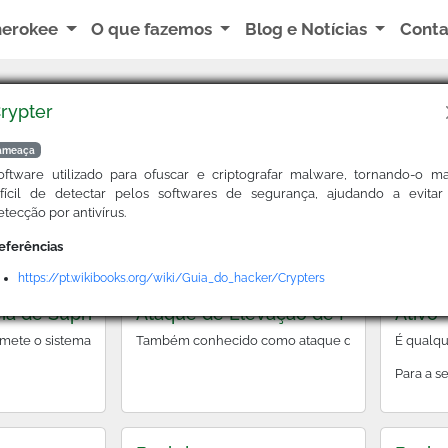
herokee
O que fazemos
Blog e Notícias
Cont
rypter
Buscar
ameaça
oftware utilizado para ofuscar e criptografar malware, tornando-o ma
ifícil de detectar pelos softwares de segurança, ajudando a evitar
Adware
AIaaS
etecção por antivírus.
ação que requer duas formas de identificação (como senha e código enviad
ontrol List, a lista de permissões que define quais usuários ou sistemas 
Software indesejado que exibe anúncios no disposi
É um mod
eferências
https://pt.wikibooks.org/wiki/Guia_do_hacker/Crypters
ia de Suprimentos (Supply Chain Attack)
Ataque de Elevação de Privilégios
Ativo
atuam sobre diversos tipos de códigos maliciosos – e não exclusivamente s
te o sistema de uma organização ao explorar vulnerabilidades em sua ca
Também conhecido como ataque de escalação de priv
É qualqu
Para a s