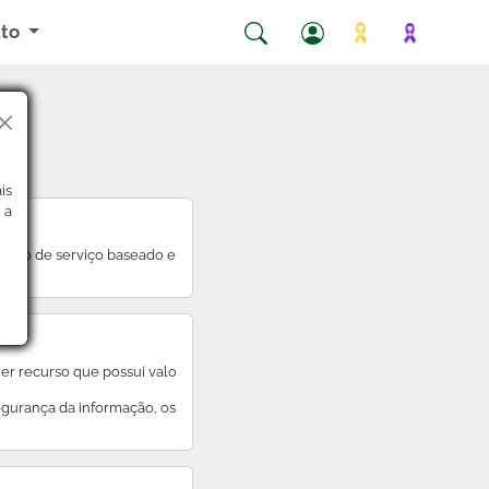
ato
is
 a
o ao telefone) para aumentar a segurança de acessos.
têm acesso a determinados recursos em uma rede ou sistema.
tivo do usuário, geralmente usado para gerar receita para os desenvolve
elo de serviço baseado em nuvem que oferece ferramentas e recursos de i
obre vírus. Podem incluir funcionalidades extras, como firewall pessoal.
deia de suprimentos, incluindo fornecedores e parceiros.
ilégios, permite que agentes maliciosos façam a expansão de seus nívei
er recurso que possui valor para a organização.
egurança da informação, os ativos precisam ser protegidos contra acessos nã