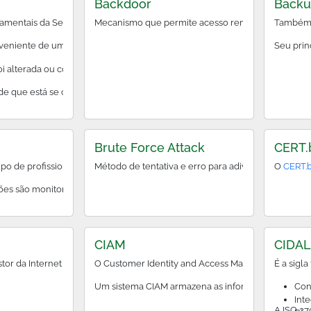
Backdoor
Back
autenticação geralmente ocorre solicitando uma senha, um token ou algum
amentais da Segurança da Informação. Garante que a origem e a identidade 
Mecanismo que permite acesso remoto e não documen
Também c
veniente de uma fonte legítima e confiável;
Seu prin
oi alterada ou corrompida durante a transmissão;
ade que está se comunicando é quem ela diz ser.
Brute Force Attack
CERT.
ptomoeda descentralizada e de código aberto – um dinheiro eletrônico par
 de profissionais especializados na defesa de sistemas de informação cont
Método de tentativa e erro para adivinhar senhas ou
O
CERT.
ões são monitorar continuamente redes e sistemas, realizar testes para de
CIAM
CIDA
ntidade virtual, que contém dados sobre a entidade para a qual foi emiti
or da Internet no Brasil) define diretrizes para o uso da Internet no país,
O Customer Identity and Access Management (CIAM), 
É a sigl
assinatura de e-mails e documentos de forma digital, com a mesma validad
Um sistema CIAM armazena as informações de identif
Con
Int
A ISO 27