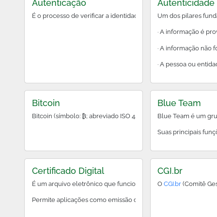
Autenticação
Autenticidade
É o processo de verificar a identidade de alguém ou algo. A 
Um dos pilares fund
· A informação é pro
· A informação não f
· A pessoa ou entid
Bitcoin
Blue Team
Bitcoin (símbolo: ₿; abreviado ISO 4217: BTC ou XBT) é uma cri
Blue Team é um grupo
Suas principais funç
Certificado Digital
CGI.br
É um arquivo eletrônico que funciona como uma carteira de ide
O
CGI.br
(Comitê Gest
Permite aplicações como emissão de notas fiscais eletrônicas, 