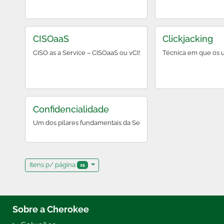
CISOaaS
Clickjacking
CISO as a Service – CISOaaS ou
Técnica em que os 
Confidencialidade
Um dos pilares fundamentais da Segurança da Informação, a Co
Itens p/ página
25
Sobre a Cherokee