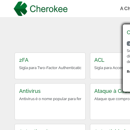
A C
C
S
d
2FA
ACL
d
Sigla para Two-Factor Authentication, é um método de verific
Sigla para Access C
R
Antivírus
Ataque à Cade
Antivírus é o nome popular para ferramentas antimalware, que 
Ataque que comprome