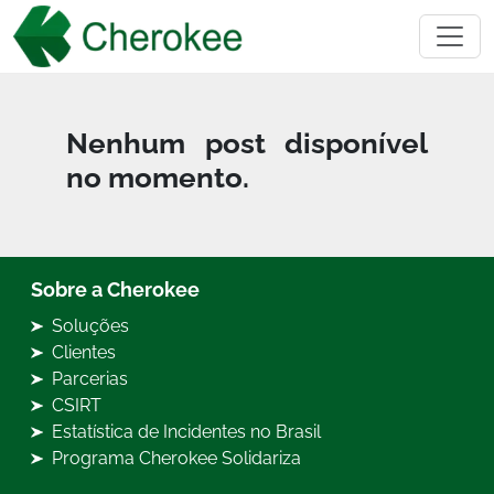
Nenhum post disponível
no momento.
Sobre a Cherokee
Soluções
Clientes
Parcerias
CSIRT
Estatística de Incidentes no Brasil
Programa Cherokee Solidariza