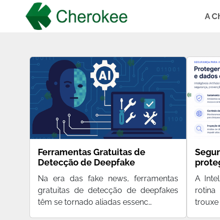
A C
Ferramentas Gratuitas de
Segur
Detecção de Deepfake
prote
era da
Na era das fake news, ferramentas
A Inte
gratuitas de detecção de deepfakes
rotin
têm se tornado aliadas essenc…
trouxe