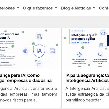
herokee
O que fazemos
Blog e Notícias
Cont
ança para IA: Como
IA para Segurança: 
ger empresas e dados na
Inteligência Artificia
 Inteligência Artificial
transformando a pro
ligência Artificial transformou a
A Inteligência Artificia
empresas
a das empresas, mas também
aliada estratégica da c
 novos riscos para a…
permitindo detectar …