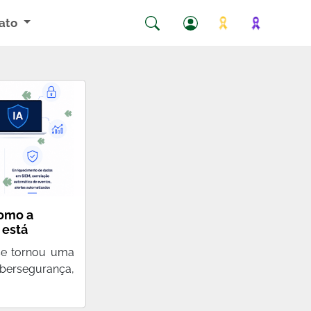
ato
Como a
l está
teção das
l se tornou uma
ibersegurança,