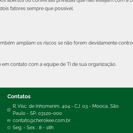
pos abertos ou conversas privadas que não estejam com a c
 dois fatores sempre que possível.
 também ampliam os riscos se não forem devidamente control
 em contato com a equipe de TI de sua organização.
Contatos
R. Visc. de Inhomerim, 404 - CJ. 03 - Mooca, São
Paulo - SP, 03120-000
contato@cherokee.com.br
Seg. - Sex. : 8 - 18h