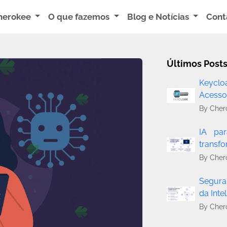
herokee
O que fazemos
Blog e Notícias
Cont
Últimos Post
Keyclo
Acess
By Cher
IA par
transf
By Cher
Segura
da Intel
By Cher