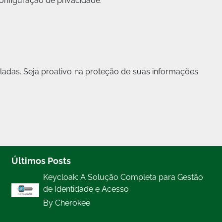
onfiguração de privacidade.
adas. Seja proativo na proteção de suas informações
Últimos Posts
Keycloak: A Solução Completa para Gestão
de Identidade e Acesso
By Cherokee