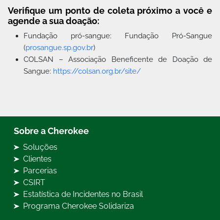
Verifique um ponto de coleta próximo a você e
agende a sua doação:
Fundação pró-sangue: Fundação Pró-Sangue
(
prosangue.sp.gov.br
)
COLSAN – Associação Beneficente de Doação de
Sangue:
https://colsan.org.br/site/
Sobre a Cherokee
Soluções
Clientes
Parcerias
CSIRT
Estatística de Incidentes no Brasil
Programa Cherokee Solidariza