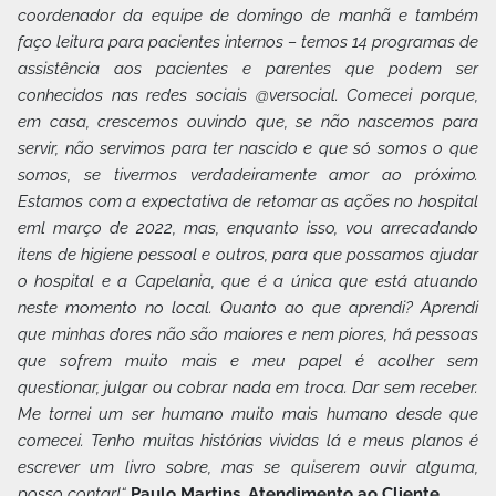
coordenador da equipe de domingo de manhã e também
faço leitura para pacientes internos – temos 14 programas de
assistência aos pacientes e parentes que podem ser
conhecidos nas redes sociais @versocial. Comecei porque,
em casa, crescemos ouvindo que, se não nascemos para
servir, não servimos para ter nascido e que só somos o que
somos, se tivermos verdadeiramente amor ao próximo.
Estamos com a expectativa de retomar as ações no hospital
eml março de 2022, mas, enquanto isso, vou arrecadando
itens de higiene pessoal e outros, para que possamos ajudar
o hospital e a Capelania, que é a única que está atuando
neste momento no local. Quanto ao que aprendi? Aprendi
que minhas dores não são maiores e nem piores, há pessoas
que sofrem muito mais e meu papel é acolher sem
questionar, julgar ou cobrar nada em troca. Dar sem receber.
Me tornei um ser humano muito mais humano desde que
comecei. Tenho muitas histórias vividas lá e meus planos é
escrever um livro sobre, mas se quiserem ouvir alguma,
posso contar!“
Paulo Martins, Atendimento ao Cliente