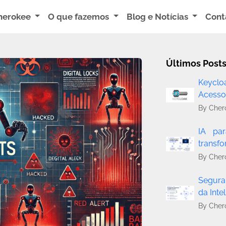
herokee
O que fazemos
Blog e Notícias
Cont
Últimos Post
Keyclo
Acess
By Cher
IA par
transf
By Cher
Segura
da Intel
By Cher