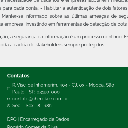
a necessidade de usuários e empresas adotarem medidas
 para cada conta; - Habilitar a autenticação de dois fatores;
- Manter-se informado sobre as últimas ameaças de seg
a empresa, investindo em ferramentas de detecção de bots e
ão, a segurança da informação é um processo contínuo. Est
oda a cadeia de stakeholders sempre protegidos.
Contatos
R. Visc. de Inhomerim, 404 - CJ. 03 - Mooca, São
Paulo - SP, 03120-000
contato@cherokee.com.br
Seg. - Sex. : 8 - 18h
DPO | Encarregado de Dados
Rogério Gomes da Silva