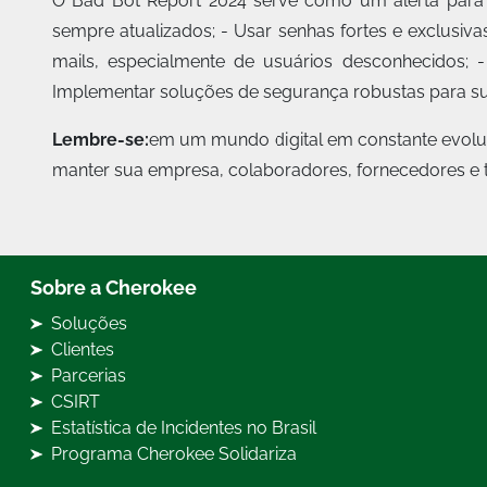
O Bad Bot Report 2024 serve como um alerta para 
sempre atualizados; - Usar senhas fortes e exclusivas
mails, especialmente de usuários desconhecidos; 
Implementar soluções de segurança robustas para su
Lembre-se:
em um mundo digital em constante evoluç
manter sua empresa, colaboradores, fornecedores e t
Sobre a Cherokee
Soluções
Clientes
Parcerias
CSIRT
Estatística de Incidentes no Brasil
Programa Cherokee Solidariza