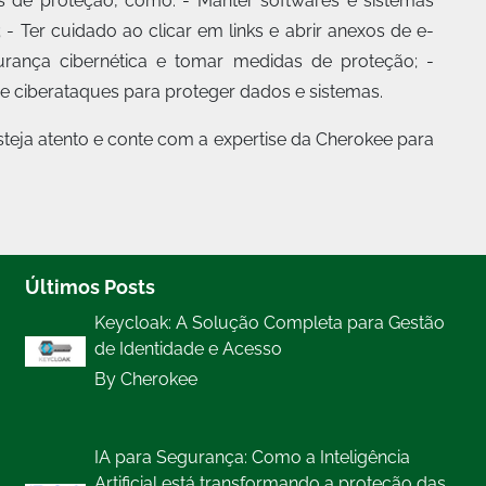
 de proteção, como: - Manter softwares e sistemas
 - Ter cuidado ao clicar em links e abrir anexos de e-
urança cibernética e tomar medidas de proteção; -
 ciberataques para proteger dados e sistemas.
eja atento e conte com a expertise da Cherokee para
Últimos Posts
Keycloak: A Solução Completa para Gestão
de Identidade e Acesso
By Cherokee
IA para Segurança: Como a Inteligência
Artificial está transformando a proteção das